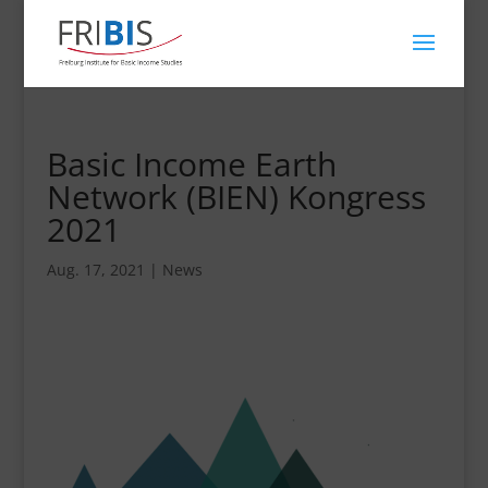
Basic Income Earth
Network (BIEN) Kongress
2021
Aug. 17, 2021
|
News