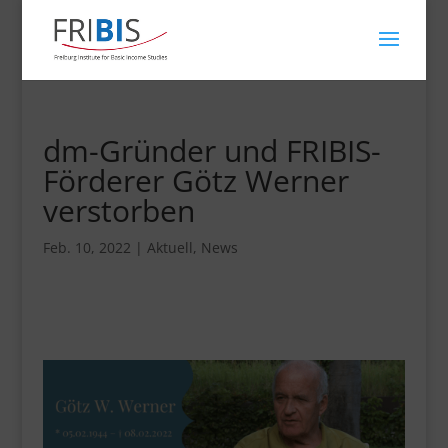
dm-Gründer und FRIBIS-
Förderer Götz Werner
verstorben
Feb. 10, 2022
|
Aktuell
,
News