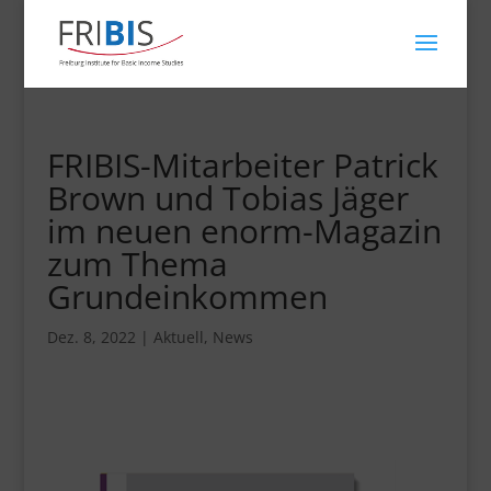
FRIBIS-Mitarbeiter Patrick
Brown und Tobias Jäger
im neuen enorm-Magazin
zum Thema
Grundeinkommen
Dez. 8, 2022
|
Aktuell
,
News