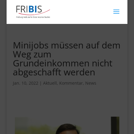
Minijobs müssen auf dem
Weg zum
Grundeinkommen nicht
abgeschafft werden
Jan. 10, 2022
|
Aktuell
,
Kommentar
,
News