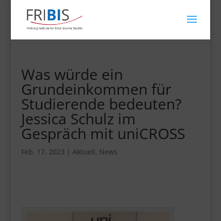
Was würde ein
Grundeinkommen für
Studierende bedeuten?
Jessica Schulz im
Gespräch mit uniCROSS
Feb. 17, 2023
|
Aktuell
,
News