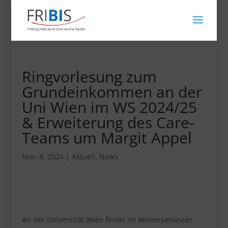
Ringvorlesung zum
Grundeinkommen an der
Uni Wien im WS 2024/25
& Erweiterung des Care-
Teams um Margit Appel
Nov. 4, 2024
|
Aktuell
,
News
An der Universität Wien findet im Wintersemester