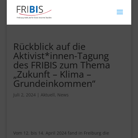
Rückblick auf die
Aktivist*innen-Tagung
des FRIBIS zum Thema
„Zukunft – Klima –
Grundeinkommen“
Juli 2, 2024
|
Aktuell
,
News
Vom 12. bis 14. April 2024 fand in Freiburg die