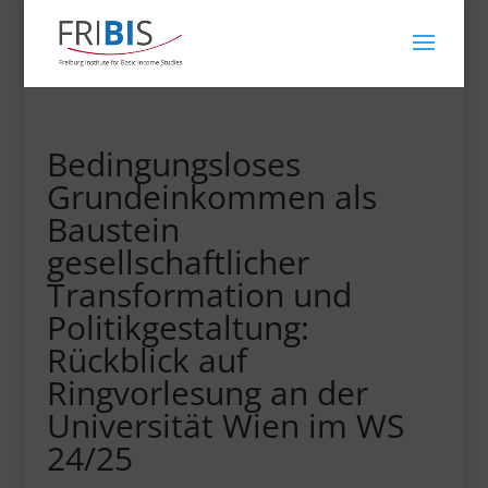
Bedingungsloses
Grundeinkommen als
Baustein
gesellschaftlicher
Transformation und
Politikgestaltung:
Rückblick auf
Ringvorlesung an der
Universität Wien im WS
24/25