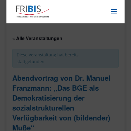
« Alle Veranstaltungen
Diese Veranstaltung hat bereits
stattgefunden.
Abendvortrag von Dr. Manuel
Franzmann: „Das BGE als
Demokratisierung der
sozialstrukturellen
Verfügbarkeit von (bildender)
Muße“