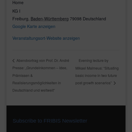
Home
KG I
Freiburg
,
Baden-Württemberg
79098
Deutschland
Google Karte anzeigen
Veranstaltungsort-Website anzeigen
Evening lecture by
Abendvortrag von Prof. Dr. André
Presse: „Grundeinkommen – Idee,
Mikael Malmeus: “Situating
Prämissen &
basic income in two future
Realisierungsmöglichkeiten in
post growth scenarios”
Deutschland und weltweit“
Subscribe to FRIBIS Newsletter