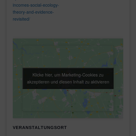
incomes-social-ecology-
theory-and-evidence-
revisited/
Klicke hier, um Marketing-Cookies zu
Klicke hier, um Marketing-Cookies zu
akzeptieren und diesen Inhalt zu aktivieren
akzeptieren und diesen Inhalt zu aktivieren
VERANSTALTUNGSORT