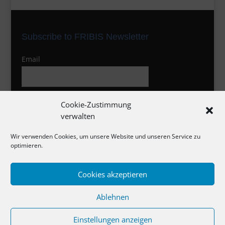
Subscribe to FRIBIS Newsletter
Email
I agree to the privacy policy
Cookie-Zustimmung
verwalten
Wir verwenden Cookies, um unsere Website und unseren Service zu
optimieren.
Cookies akzeptieren
Impressum
Ablehnen
Datenschutzerklärung
Cookie-Richtlinie
Einstellungen anzeigen