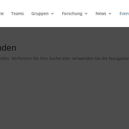
me
Teams
Gruppen
Forschung
News
Even
nden
rden. Verfeinern Sie Ihre Suche oder verwenden Sie die Navigatio