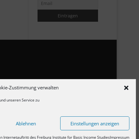
zerklärung
okie-Zustimmung verwalten
linie
und unseren Service zu
Ablehnen
Einstellungen anzeigen
 Internetauftritt des Freiburg Institute for Basic Income Studies
Impressum