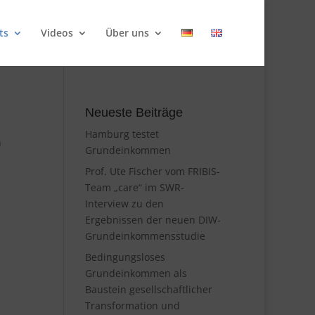
ts
Videos
Über uns
Neueste Beiträge
Hamburg testet
n
Grundeinkommen
Prof. Ute Fischer vom FRIBIS-
Team „care“ im SWR-
Interview zu den
Ergebnissen der neuen DIW-
Grundeinkommensstudie
Bedingungsloses
Grundeinkommen als
Baustein gesellschaftlicher
Transformation und