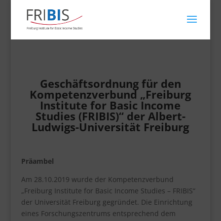
Geschäftsordnung für den
Kompetenzverbund „Freiburg
Institute for Basic Income
Studies (FRIBIS)“ der Albert-
Ludwigs-Universität Freiburg
Präambel
Am 28.10.2019 wurde der Kompetenzverbund
„Freiburg Institute for Basic Income Studies – FRIBIS“
der Universität Freiburg gegründet. Die Einrichtung
eines Forschungszentrums entsprechend dem