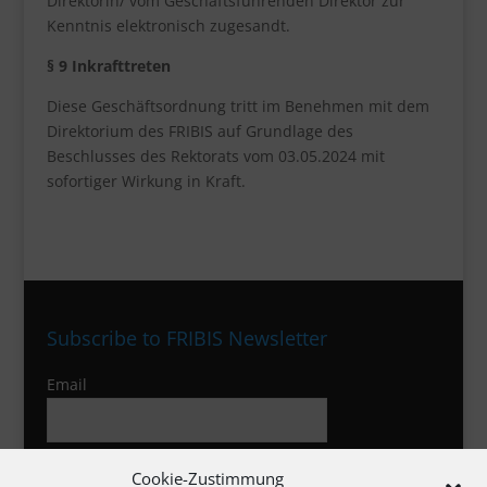
Direktorin/ vom Geschäftsführenden Direktor zur
Kenntnis elektronisch zugesandt.
§ 9 Inkrafttreten
Diese Geschäftsordnung tritt im Benehmen mit dem
Direktorium des FRIBIS auf Grundlage des
Beschlusses des Rektorats vom 03.05.2024 mit
sofortiger Wirkung in Kraft.
Subscribe to FRIBIS Newsletter
Email
I agree to the privacy policy
Cookie-Zustimmung