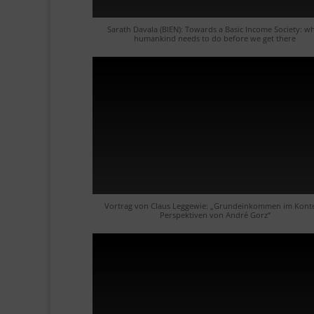
Sarath Davala (BIEN): Towards a Basic Income Society: w
humankind needs to do before we get there
Vortrag von Claus Leggewie: „Grundeinkommen im Konte
Perspektiven von André Gorz“