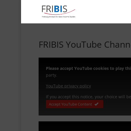
FRIBIS YouTube Chann
Please accept YouTube cookies to play thi
party.
YouTube privacy policy
If you accept this notice, your choice will 
Accept YouTube Content