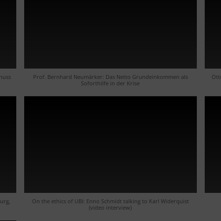
huss
Prof. Bernhard Neumärker: Das Netto Grundeinkommen als
Ott
Soforthilfe in der Krise
urg,
On the ethics of UBI: Enno Schmidt talking to Karl Widerquist
(video interview)