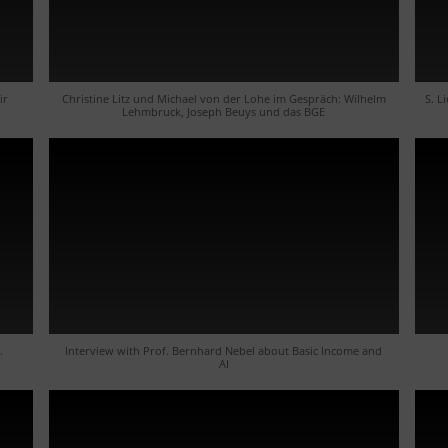
ir
Christine Litz und Michael von der Lohe im Gespräch: Wilhelm
S. L
Lehmbruck, Joseph Beuys und das BGE
.
Interview with Prof. Bernhard Nebel about Basic Income and
AI