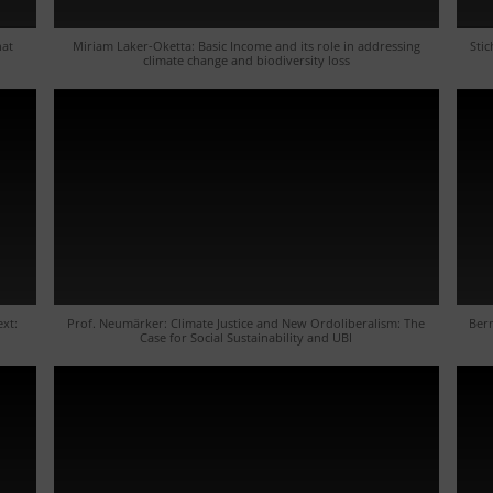
hat
Miriam Laker-Oketta: Basic Income and its role in addressing
Sti
climate change and biodiversity loss
xt:
Prof. Neumärker: Climate Justice and New Ordoliberalism: The
Ber
Case for Social Sustainability and UBI