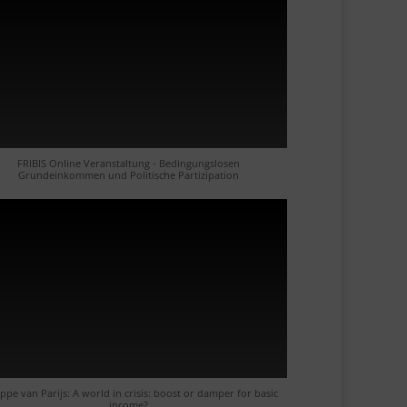
FRIBIS Online Veranstaltung - Bedingungslosen
Grundeinkommen und Politische Partizipation
ippe van Parijs: A world in crisis: boost or damper for basic
income?