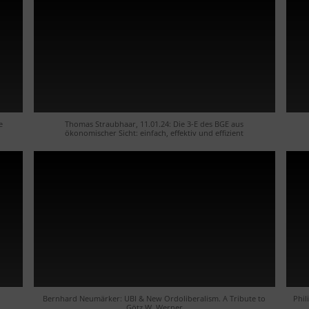
e
Thomas Straubhaar, 11.01.24: Die 3-E des BGE aus
ökonomischer Sicht: einfach, effektiv und effizient
Bernhard Neumärker: UBI & New Ordoliberalism. A Tribute to
Phil
Götz W. Werner