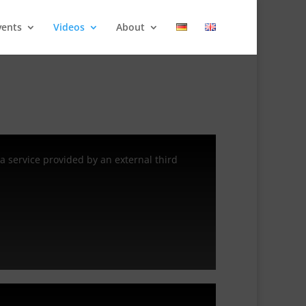
vents
Videos
About
a service provided by an external third