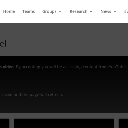
Home
Teams
Groups
Research
News
E
el
s video.
By accepting you will be accessing content from YouTube, 
be saved and the page will refresh.