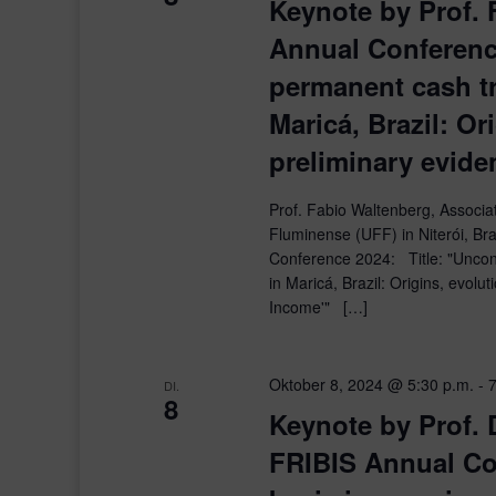
Keynote by Prof. 
Annual Conferenc
permanent cash tr
Maricá, Brazil: Or
preliminary evide
Prof. Fabio Waltenberg, Associa
Fluminense (UFF) in Niterói, Braz
Conference 2024: Title: "Uncond
in Maricá, Brazil: Origins, evolut
Income'" […]
Oktober 8, 2024 @ 5:30 p.m.
-
7
DI.
8
Keynote by Prof. 
FRIBIS Annual Co