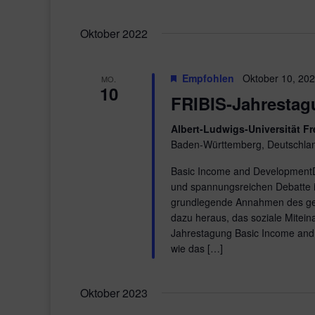
Veranstaltungen
Datum
Schlüsselwort.
wählen.
Oktober 2022
Empfohlen
Oktober 10, 20
MO.
10
FRIBIS-Jahrestag
Albert-Ludwigs-Universität F
Baden-Württemberg, Deutschla
Basic Income and Development
und spannungsreichen Debatte in
grundlegende Annahmen des gese
dazu heraus, das soziale Mitein
Jahrestagung Basic Income an
wie das […]
Oktober 2023