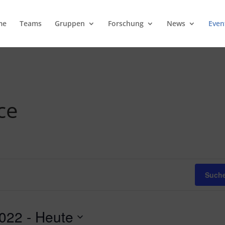
me
Teams
Gruppen
Forschung
News
Even
ce
Suche
2022
 - 
Heute