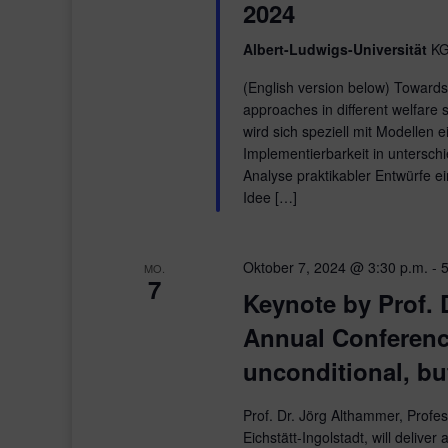
2024
Albert-Ludwigs-Universität
KG
(English version below) Towards 
approaches in different welfar
wird sich speziell mit Modellen
Implementierbarkeit in untersch
Analyse praktikabler Entwürfe e
Idee […]
Oktober 7, 2024 @ 3:30 p.m.
-
5
MO.
7
Keynote by Prof. 
Annual Conference
unconditional, bu
Prof. Dr. Jörg Althammer, Profes
Eichstätt-Ingolstadt, will deli