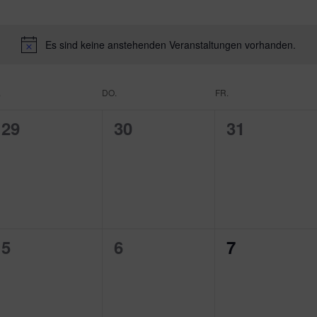
Es sind keine anstehenden Veranstaltungen vorhanden.
.
DO.
FR.
0
0
0
29
30
31
en,
Veranstaltungen,
Veranstaltungen,
Veranstalt
0
0
0
5
6
7
en,
Veranstaltungen,
Veranstaltungen,
Veranstalt