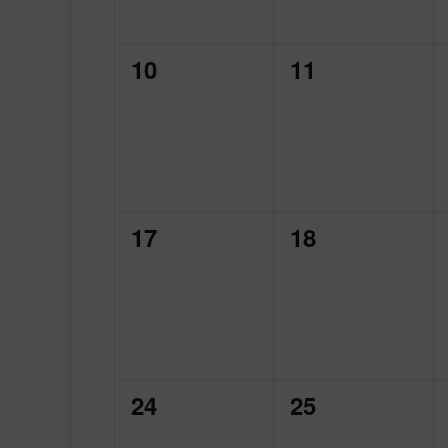
0
0
10
11
Veranstaltungen,
Veranstaltung
0
0
17
18
Veranstaltungen,
Veranstaltung
0
0
24
25
Veranstaltungen,
Veranstaltung