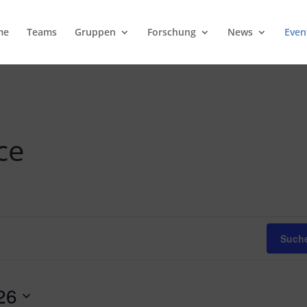
me
Teams
Gruppen
Forschung
News
Even
ce
Suche
26