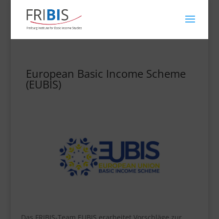
European Basic Income Scheme
(EUBIS)
Das FRIBIS-Team EUBIS erarbeitet Vorschläge zur