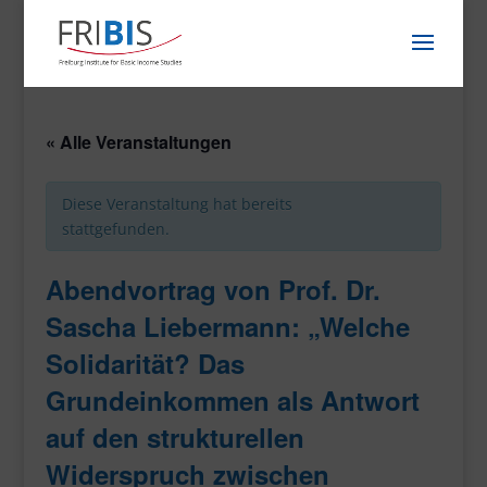
« Alle Veranstaltungen
Diese Veranstaltung hat bereits
stattgefunden.
Abendvortrag von Prof. Dr.
Sascha Liebermann: „Welche
Solidarität? Das
Grundeinkommen als Antwort
auf den strukturellen
Widerspruch zwischen