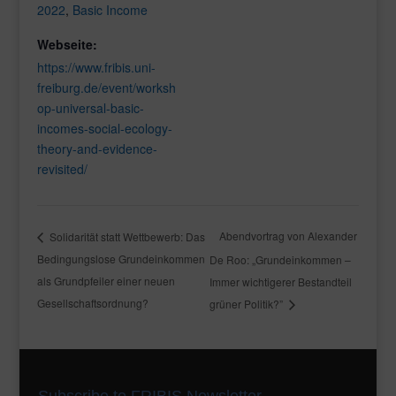
2022
,
Basic Income
Webseite:
https://www.fribis.uni-
freiburg.de/event/worksh
op-universal-basic-
incomes-social-ecology-
theory-and-evidence-
revisited/
Abendvortrag von Alexander
Solidarität statt Wettbewerb: Das
Bedingungslose Grundeinkommen
De Roo: „Grundeinkommen –
als Grundpfeiler einer neuen
Immer wichtigerer Bestandteil
Gesellschaftsordnung?
grüner Politik?”
Subscribe to FRIBIS Newsletter