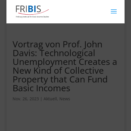
Vortrag von Prof. John
Davis: Technological
Unemployment Creates a
New Kind of Collective
Property that Can Fund
Basic Incomes
Nov. 26, 2023
|
Aktuell
,
News