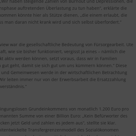
 „Wir haben steigende Zahlen von Burnout und Depressionen, die
ensphase auftretenden Überlastung zu tun haben“, erklärte die
kommen könnte hier als Stütze dienen, „die einem erlaubt, die
ss man daran nicht krank wird und sich selbst überfordert.“
rview war die gesellschaftliche Bedeutung von Fürsorgearbeit. Ute
t, wie sie bisher funktioniert, vergisst ja eines – nämlich die
t aktiv werden können, setzt voraus, dass wir in Familien
gut geht, damit sie sich gut um uns kümmern können.“ Diese
n und Gemeinwesen werde in der wirtschaftlichen Betrachtung
„Wir leiten immer nur von der Erwerbsarbeit die Ersatzzahlung
sverständnis.“
edingungslosen Grundeinkommens von monatlich 1.200 Euro pro
enannten Summe von einer Billion Euro: „Kein Befürworter des
n jetzt Geld und zahlen es jedem aus“, stellte sie klar.
 mitentwickelte Transfergrenzenmodell des Sozialökonomen