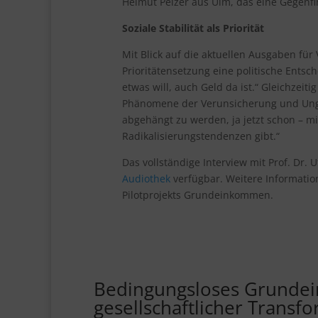
Helmut Pelzer aus Ulm, das eine Gegenfi
Soziale Stabilität als Priorität
Mit Blick auf die aktuellen Ausgaben für
Prioritätensetzung eine politische Entsc
etwas will, auch Geld da ist.“ Gleichzeiti
Phänomene der Verunsicherung und Unge
abgehängt zu werden, ja jetzt schon – m
Radikalisierungstendenzen gibt.“
Das vollständige Interview mit Prof. Dr. U
Audiothek
verfügbar. Weitere Informatio
Pilotprojekts Grundeinkommen.
Bedingungsloses Grundei
gesellschaftlicher Transfo