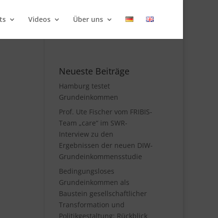
ts
Videos
Über uns
Neueste Beiträge
Hamburg testet
Grundeinkommen
Prof. Ute Fischer vom FRIBIS-
Team „care“ im SWR-
Interview zu den
Ergebnissen der neuen DIW-
Grundeinkommensstudie
Bedingungsloses
Grundeinkommen als
Baustein gesellschaftlicher
Transformation und
Politikgestaltung: Rückblick