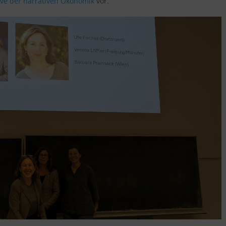
ve der narrativen Ökonomik
vor.