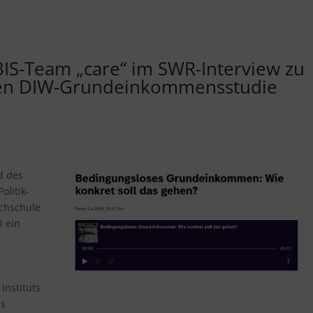
BIS-Team „care“ im SWR-Interview zu
uen DIW-Grundeinkommensstudie
d des
olitik-
chschule
 ein
nstituts
as