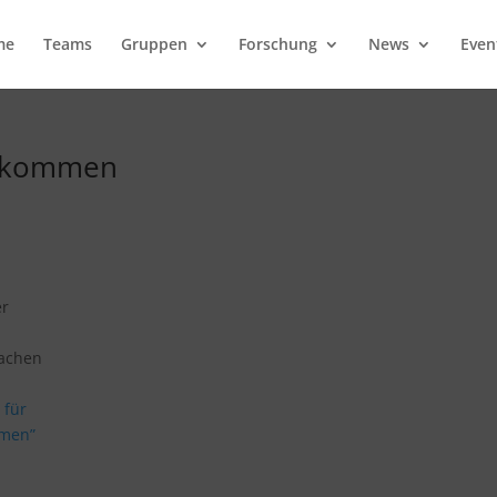
me
Teams
Gruppen
Forschung
News
Even
inkommen
er
machen
 für
mmen”