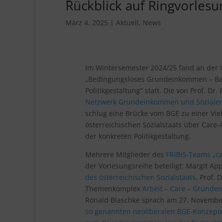
Rückblick auf Ringvorlesu
März 4, 2025
|
Aktuell
,
News
Im Wintersemester 2024/25 fand an der 
„Bedingungsloses Grundeinkommen – Baus
Politikgestaltung“ statt. Die von Prof. 
Netzwerk Grundeinkommen und Sozialer
schlug eine Brücke vom BGE zu einer Vi
österreichischen Sozialstaats über Care-A
der konkreten Politikgestaltung.
Mehrere Mitglieder des
FRIBIS-Teams „ca
der Vorlesungsreihe beteiligt: Margit A
des österreichischen Sozialstaats
, Prof. 
Themenkomplex
Arbeit – Care – Grund
Ronald Blaschke sprach am 27. Novembe
so genannten neoliberalen BGE-Konzept