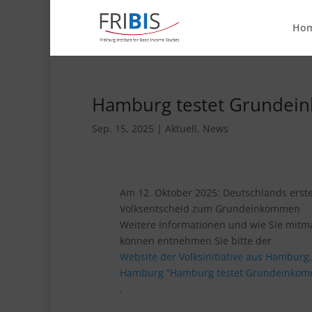
Ho
Hamburg testet Grunde
Sep. 15, 2025
|
Aktuell
,
News
Am 12. Oktober 2025: Deutschlands erst
Volksentscheid zum Grundeinkommen
Weitere Informationen und wie Sie mit
können entnehmen Sie bitte der
Website der Volksinitiative aus Hamburg,
Hamburg “Hamburg testet Grundeinko
.