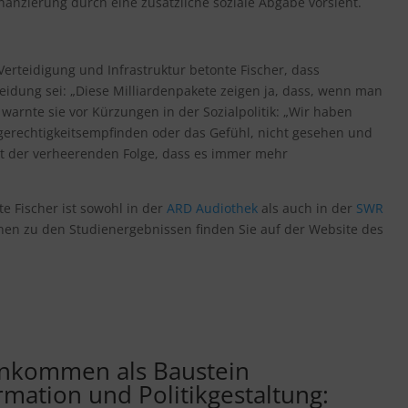
nanzierung durch eine zusätzliche soziale Abgabe vorsieht.
 Verteidigung und Infrastruktur betonte Fischer, dass
heidung sei: „Diese Milliardenpakete zeigen ja, dass, wenn man
g warnte sie vor Kürzungen in der Sozialpolitik: „Wir haben
rechtigkeitsempfinden oder das Gefühl, nicht gesehen und
it der verheerenden Folge, dass es immer mehr
te Fischer ist sowohl in der
ARD Audiothek
als auch in der
SWR
nen zu den Studienergebnissen finden Sie auf der Website des
nkommen als Baustein
rmation und Politikgestaltung: