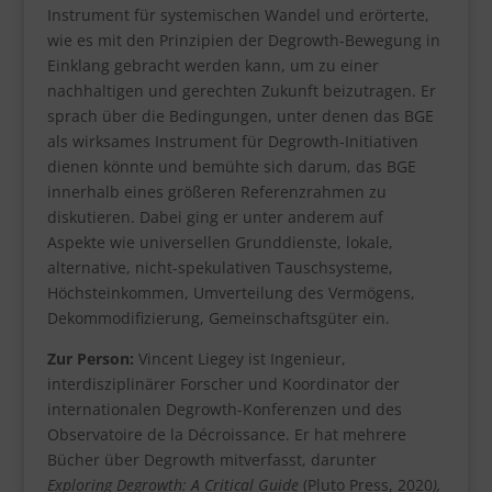
Instrument für systemischen Wandel und erörterte,
wie es mit den Prinzipien der Degrowth-Bewegung in
Einklang gebracht werden kann, um zu einer
nachhaltigen und gerechten Zukunft beizutragen. Er
sprach über die Bedingungen, unter denen das BGE
als wirksames Instrument für Degrowth-Initiativen
dienen könnte und bemühte sich darum, das BGE
innerhalb eines größeren Referenzrahmen zu
diskutieren. Dabei ging er unter anderem auf
Aspekte wie universellen Grunddienste, lokale,
alternative, nicht-spekulativen Tauschsysteme,
Höchsteinkommen, Umverteilung des Vermögens,
Dekommodifizierung, Gemeinschaftsgüter ein.
Zur Person:
Vincent Liegey ist Ingenieur,
interdisziplinärer Forscher und Koordinator der
internationalen Degrowth-Konferenzen und des
Observatoire de la Décroissance. Er hat mehrere
Bücher über Degrowth mitverfasst, darunter
Exploring Degrowth: A Critical Guide
(Pluto Press, 2020
),