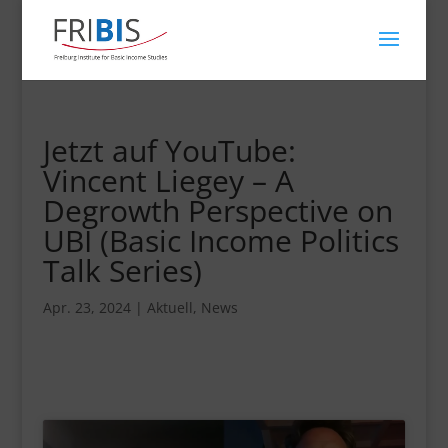
Jetzt auf YouTube:
Vincent Liegey – A
Degrowth Perspective on
UBI (Basic Income Politics
Talk Series)
Apr. 23, 2024
|
Aktuell
,
News