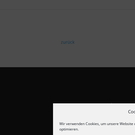
zurück
Impressum
Datenschut
Co
Cookie-Richt
Wir verwenden Cookies, um unsere Website 
optimieren.