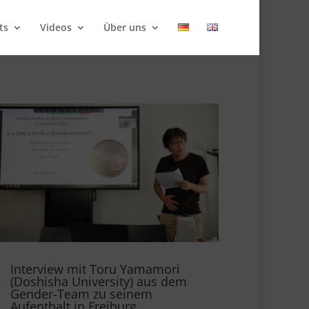
ts
Videos
Über uns
Interview mit Toru Yamamori
(Doshisha University) aus dem
Gender-Team zu seinem
Aufenthalt in Freiburg