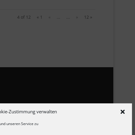
4 of 12
« 1
«
...
...
»
12 »
zerklärung
okie-Zustimmung verwalten
linie
und unseren Service zu