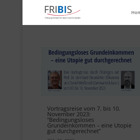
Ho
Vortragsreise vom 7. bis 10.
November 2023:
“Bedingungsloses
Grundeinkommen – eine Utopie
gut durchgerechnet”