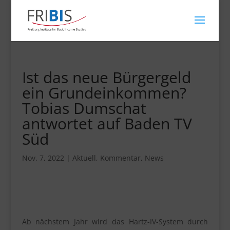
Ist das neue Bürgergeld
ein Grundeinkommen?
Tobias Dumschat
antwortet auf Baden TV
Süd
Nov. 7, 2022
|
Aktuell
,
Kommentar
,
News
Ab nächstem Jahr wird das Hartz-IV-System durch